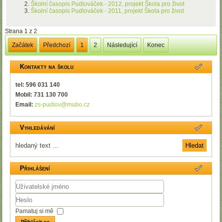
Školní časopis Pudlováček - 2012, projekt Škola pro život
Školní časopis Pudlováček - 2011, projekt Škola pro život
Strana 1 z 2
Začátek
Předchozí
1
2
Následující
Konec
Kontakty na školu
tel: 596 031 140
Mobil: 731 130 700
Email:
zs-pudlov@mubo.cz
Vyhledávání
Přihlášení
Uživatelské
jméno
Heslo
Pamatuj si mě