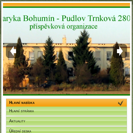
í
í
pis
pis
ováček
ováček
Hlavní nabídka
Hlavní stránka
Aktuality
Úřední deska