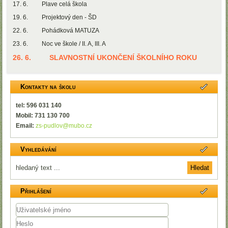
17. 6. Plave celá škola
19. 6. Projektový den - ŠD
22. 6. Pohádková MATUZA
23. 6. Noc ve škole / II. A, III. A
26. 6. SLAVNOSTNÍ UKONČENÍ ŠKOLNÍHO ROKU
Kontakty na školu
tel: 596 031 140
Mobil: 731 130 700
Email:
zs-pudlov@mubo.cz
Vyhledávání
Přihlášení
Uživatelské
jméno