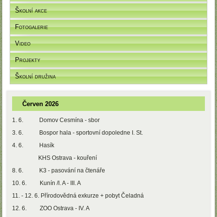
Školní akce
Fotogalerie
Video
Projekty
Školní družina
Červen 2026
1. 6. Domov Cesmína - sbor
3. 6. Bospor hala - sportovní dopoledne I. St.
4. 6. Hasík
KHS Ostrava - kouření
8. 6. K3 - pasování na čtenáře
10. 6. Kunín /I. A - III. A
11. - 12. 6. Přírodovědná exkurze + pobyt Čeladná
12. 6. ZOO Ostrava - IV. A