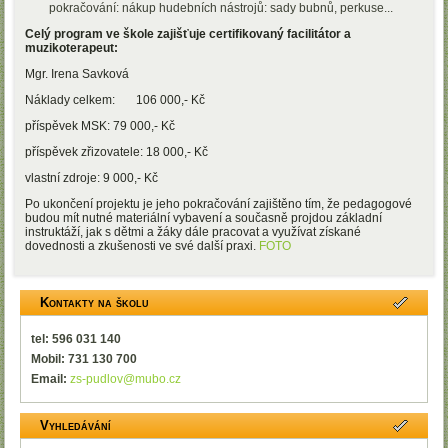
pokračování: nákup hudebních nástrojů: sady bubnů, perkuse...
Celý program ve škole zajišťuje certifikovaný facilitátor a
muzikoterapeut:
Mgr. Irena Savková
Náklady celkem: 106 000,- Kč
příspěvek MSK: 79 000,- Kč
příspěvek zřizovatele: 18 000,- Kč
vlastní zdroje: 9 000,- Kč
Po ukončení projektu je jeho pokračování zajištěno tím, že pedagogové
budou mít nutné materiální vybavení a současně projdou základní
instruktáží, jak s dětmi a žáky dále pracovat a využívat získané
dovednosti a zkušenosti ve své další praxi.
FOTO
Kontakty na školu
tel: 596 031 140
Mobil: 731 130 700
Email:
zs-pudlov@mubo.cz
Vyhledávání