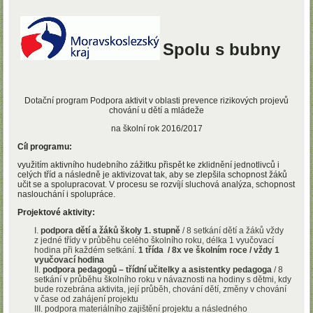
Spolu s bubny
Dotační program Podpora aktivit v oblasti prevence rizikových projevů
chování u dětí a mládeže
na školní rok 2016/2017
Cíl programu:
využitím aktivního hudebního zážitku přispět ke zklidnění jednotlivců i
celých tříd a následně je aktivizovat tak, aby se zlepšila schopnost žáků
učit se a spolupracovat. V procesu se rozvíjí sluchová analýza, schopnost
naslouchání i spolupráce.
Projektové aktivity:
podpora dětí a žáků školy 1. stupně
/ 8 setkání dětí a žáků vždy
z jedné třídy v průběhu celého školního roku, délka 1 vyučovací
hodina při každém setkání.
1 třída / 8x ve školním roce / vždy 1
vyučovací hodina
podpora pedagogů – třídní učitelky a asistentky pedagoga
/ 8
setkání v průběhu školního roku v návaznosti na hodiny s dětmi, kdy
bude rozebrána aktivita, její průběh, chování dětí, změny v chování
v čase od zahájení projektu
podpora materiálního zajištění projektu a následného