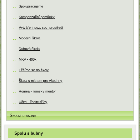
Spolupracujeme
Kompenzační pomůcky
Vytváření poz. soc. prostředí
Moderní škola
Duhová škola
MKV - 400x
Těšíme se do školy
Škola s místem pro všechny
Romea - romský mentor
Učitel - ředitel třídy
Školní družina
Spolu s bubny