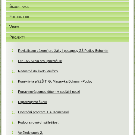
Školní akce
Fotogalerie
Video
Projekty
Revitalizace zázemí pro žáky i pedagogy ZŠ Pudlov Bohumín
OP JAK Škola hrou pokračuje
Radostně do školní družiny
Konektivita při ZŠ T. G. Masaryka Bohumín-Pudlov
Potravinová pomoc dětem v sociální nouzi
Digitalizujeme školu
Operační program J. A. Komenský
Podpora rovných příležitostí
Ve škole spolu 2.