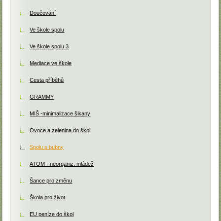
Doučování
Ve škole spolu
Ve škole spolu 3
Mediace ve škole
Cesta příběhů
GRAMMY
MIŠ -minimalizace šikany
Ovoce a zelenina do škol
Spolu s bubny
ATOM - neorganiz. mládež
Šance pro změnu
Škola pro život
EU peníze do škol