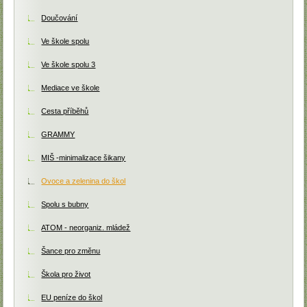
Doučování
Ve škole spolu
Ve škole spolu 3
Mediace ve škole
Cesta příběhů
GRAMMY
MIŠ -minimalizace šikany
Ovoce a zelenina do škol
Spolu s bubny
ATOM - neorganiz. mládež
Šance pro změnu
Škola pro život
EU peníze do škol