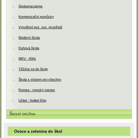
Spolupracujeme
Kompenzační pomůcky
Vytváření poz. soc. prostředí
Moderní škola
Duhová škola
MKV - 400x
Těšíme se do školy
Škola s místem pro všechny
Romea - romský mentor
Učitel - ředitel třídy
Školní družina
Ovoce a zelenina do škol