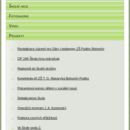
Školní akce
Fotogalerie
Video
Projekty
Revitalizace zázemí pro žáky i pedagogy ZŠ Pudlov Bohumín
OP JAK Škola hrou pokračuje
Radostně do školní družiny
Konektivita při ZŠ T. G. Masaryka Bohumín-Pudlov
Potravinová pomoc dětem v sociální nouzi
Digitalizujeme školu
Operační program J. A. Komenský
Podpora rovných příležitostí
Ve škole spolu 2.