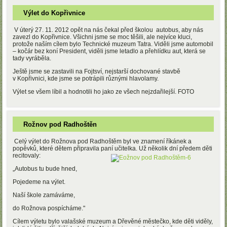
Výlet do Kopřivnice
V úterý 27. 11. 2012 opět na nás čekal před školou autobus, aby nás
zavezl do Kopřivnice. Všichni jsme se moc těšili, ale nejvíce kluci,
protože naším cílem bylo Technické muzeum Tatra. Viděli jsme automobil
– kočár bez koní President, viděli jsme letadlo a přehlídku aut, která se
tady vyráběla.
Ještě jsme se zastavili na Fojtsví, nejstarší dochované stavbě
v Kopřivnici, kde jsme se potrápili různými hlavolamy.
Výlet se všem líbil a hodnotili ho jako ze všech nejzdařilejší. FOTO
Rožnov pod Radhoštěn
Celý výlet do Rožnova pod Radhoštěm byl ve znamení říkánek a
popěvků, které dětem připravila paní učitelka. Už několik dní předem děti
recitovaly:
„Autobus tu bude hned,
Pojedeme na výlet.
Naší škole zamáváme,
do Rožnova pospícháme."
Cílem výletu bylo valašské muzeum a Dřevěné městečko, kde děti viděly,