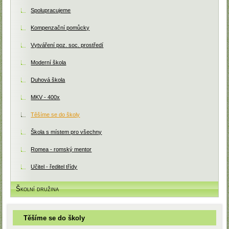
Spolupracujeme
Kompenzační pomůcky
Vytváření poz. soc. prostředí
Moderní škola
Duhová škola
MKV - 400x
Těšíme se do školy
Škola s místem pro všechny
Romea - romský mentor
Učitel - ředitel třídy
Školní družina
Těšíme se do školy