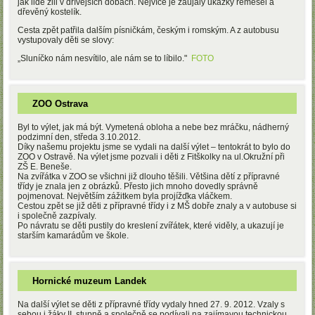
jak lidé žili v dřívějších dobách. Nejvíce je zaujaly ukázky řemesel a
dřevěný kostelík.
Cesta zpět patřila dalším písničkám, českým i romským. A z autobusu
vystupovaly děti se slovy:
„Sluníčko nám nesvítilo, ale nám se to líbilo."
FOTO
ZOO Ostrava
Byl to výlet, jak má být. Vymetená obloha a nebe bez mráčku, nádherný
podzimní den, středa 3.10.2012.
Díky našemu projektu jsme se vydali na další výlet – tentokrát to bylo do
ZOO v Ostravě. Na výlet jsme pozvali i děti z Fitškolky na ul.Okružní při
ZŠ E. Beneše.
Na zvířátka v ZOO se všichni již dlouho těšili. Většina dětí z přípravné
třídy je znala jen z obrázků. Přesto jich mnoho dovedly správně
pojmenovat. Největším zážitkem byla projížďka vláčkem.
Cestou zpět se již děti z přípravné třídy i z MŠ dobře znaly a v autobuse si
i společně zazpívaly.
Po návratu se děti pustily do kreslení zvířátek, které viděly, a ukazují je
starším kamarádům ve škole.
Hornické muzeum Landek
Na další výlet se děti z přípravné třídy vydaly hned 27. 9. 2012. Vzaly s
sebou i žáky II. stupně a společně se podívali na zajímavou technickou