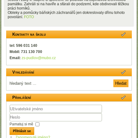
památku. Zahráli si na havíře a sfárali do podzemí, kde obdivovali těžkou
práci horníků.
Obleky a pomůcky báňských záchranářů jen dokreslovaly dřinu tohoto
povolání.
FOTO
Kontakty na školu
tel: 596 031 140
Mobil: 731 130 700
Email:
zs-pudlov@mubo.cz
Vyhledávání
Přihlášení
Uživatelské
jméno
Heslo
Pamatuj si mě
Přihlásit se
Zapomenuté jméno?