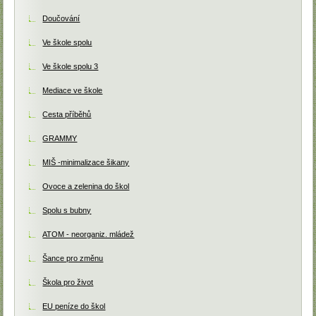
Doučování
Ve škole spolu
Ve škole spolu 3
Mediace ve škole
Cesta příběhů
GRAMMY
MIŠ -minimalizace šikany
Ovoce a zelenina do škol
Spolu s bubny
ATOM - neorganiz. mládež
Šance pro změnu
Škola pro život
EU peníze do škol