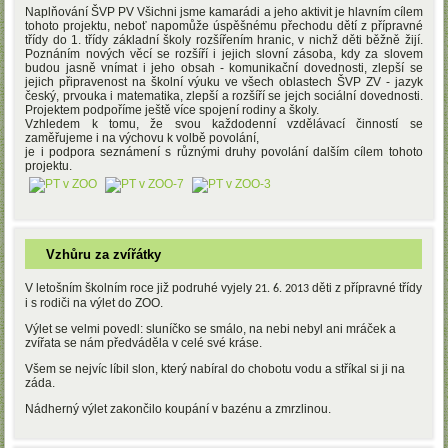
Naplňování ŠVP PV Všichni jsme kamarádi a jeho aktivit je hlavním cílem
tohoto projektu, neboť napomůže úspěšnému přechodu dětí z přípravné
třídy do 1. třídy základní školy rozšířením hranic, v nichž děti běžně žijí.
Poznáním nových věcí se rozšíří i jejich slovní zásoba, kdy za slovem
budou jasně vnímat i jeho obsah - komunikační dovednosti, zlepší se
jejich připravenost na školní výuku ve všech oblastech ŠVP ZV - jazyk
český, prvouka i matematika, zlepší a rozšíří se jejch sociální dovednosti.
Projektem podpoříme ještě více spojení rodiny a školy.
Vzhledem k tomu, že svou každodenní vzdělávací činností se
zaměřujeme i na výchovu k volbě povolání,
je i podpora seznámení s různými druhy povolání dalším cílem tohoto
projektu.
Vzhůru za zvířátky
V letošním školním roce již podruhé vyjely
děti
z přípravné třídy
21. 6. 2013
i s rodiči na výlet do ZOO.
Výlet se velmi povedl: sluníčko se smálo, na nebi nebyl ani mráček a
zvířata se nám předváděla v celé své kráse.
Všem se nejvíc líbil slon, který nabíral do chobotu vodu a stříkal si ji na
záda.
Nádherný výlet zakončilo koupání v bazénu a zmrzlinou.