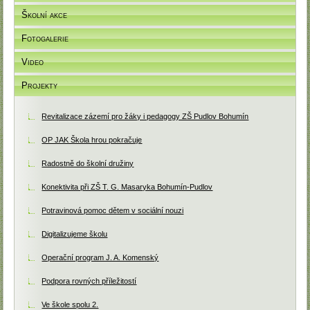
Školní akce
Fotogalerie
Video
Projekty
Revitalizace zázemí pro žáky i pedagogy ZŠ Pudlov Bohumín
OP JAK Škola hrou pokračuje
Radostně do školní družiny
Konektivita při ZŠ T. G. Masaryka Bohumín-Pudlov
Potravinová pomoc dětem v sociální nouzi
Digitalizujeme školu
Operační program J. A. Komenský
Podpora rovných příležitostí
Ve škole spolu 2.