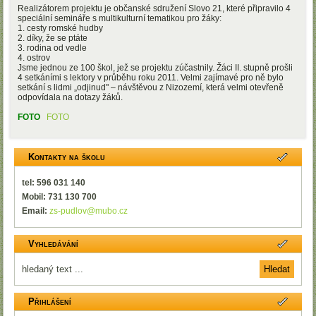
Realizátorem projektu je občanské sdružení Slovo 21, které připravilo 4
speciální semináře s multikulturní tematikou pro žáky:
1. cesty romské hudby
2. díky, že se ptáte
3. rodina od vedle
4. ostrov
Jsme jednou ze 100 škol, jež se projektu zúčastnily. Žáci II. stupně prošli
4 setkáními s lektory v průběhu roku 2011. Velmi zajímavé pro ně bylo
setkání s lidmi „odjinud" – návštěvou z Nizozemí, která velmi otevřeně
odpovídala na dotazy žáků.
FOTO
FOTO
Kontakty na školu
tel: 596 031 140
Mobil: 731 130 700
Email:
zs-pudlov@mubo.cz
Vyhledávání
Přihlášení