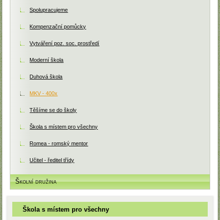
Spolupracujeme
Kompenzační pomůcky
Vytváření poz. soc. prostředí
Moderní škola
Duhová škola
MKV - 400x
Těšíme se do školy
Škola s místem pro všechny
Romea - romský mentor
Učitel - ředitel třídy
Školní družina
Škola s místem pro všechny