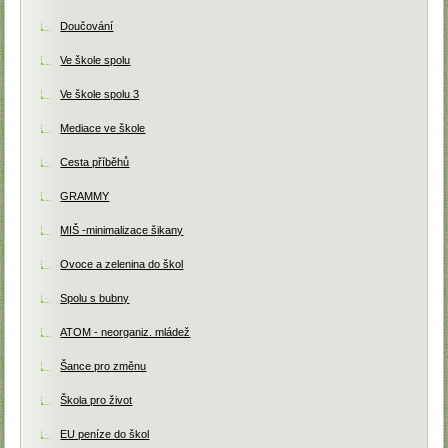
Doučování
Ve škole spolu
Ve škole spolu 3
Mediace ve škole
Cesta příběhů
GRAMMY
MIŠ -minimalizace šikany
Ovoce a zelenina do škol
Spolu s bubny
ATOM - neorganiz. mládež
Šance pro změnu
Škola pro život
EU peníze do škol