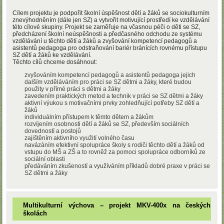
Cílem projektu je podpořit školní úspěšnost dětí a žáků se sociokulturním
znevýhodněním (dále jen SZ) a vytvořit motivující prostředí ke vzdělávání
této cílové skupiny. Projekt se zaměřuje na včasnou péči o děti se SZ,
předcházení školní neúspěšnosti a předčasného odchodu ze systému
vzdělávání u těchto dětí a žáků a zvyšování kompetencí pedagogů a
asistentů pedagoga pro odstraňování bariér bránících rovnému přístupu
SZ dětí a žáků ke vzdělávání.
Těchto cílů chceme dosáhnout:
zvyšováním kompetencí pedagogů a asistentů pedagoga jejich
dalším vzděláváním pro práci se SZ dětmi a žáky, které budou
použity v přímé práci s dětmi a žáky
zavedením praktických metod a technik v práci se SZ dětmi a žáky
aktivní výukou s motivačními prvky zohledňující potřeby SZ dětí a
žáků
individuálním přístupem k těmto dětem a žákům
rozvíjením osobnosti dětí a žáků se SZ, především sociálních
dovedností a postojů
zajištěním aktivního využití volného času
navázáním efektivní spolupráce školy s rodiči těchto dětí a žáků od
vstupu do MŠ a ZŠ a to rovněž za pomoci spolupráce odborníků ze
sociální oblasti
předáváním zkušeností a využíváním příkladů dobré praxe v práci se
SZ dětmi a žáky
Multikulturní výchova – projekt MKV-400x na českých
školách