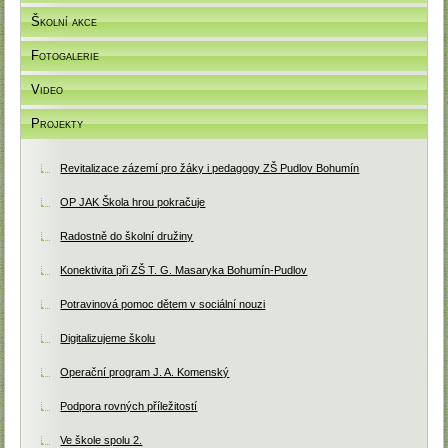
Školní akce
Fotogalerie
Video
Projekty
Revitalizace zázemí pro žáky i pedagogy ZŠ Pudlov Bohumín
OP JAK Škola hrou pokračuje
Radostně do školní družiny
Konektivita při ZŠ T. G. Masaryka Bohumín-Pudlov
Potravinová pomoc dětem v sociální nouzi
Digitalizujeme školu
Operační program J. A. Komenský
Podpora rovných příležitostí
Ve škole spolu 2.