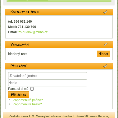
Kontakty na školu
tel: 596 031 140
Mobil: 731 130 700
Email:
zs-pudlov@mubo.cz
Vyhledávání
Přihlášení
Uživatelské
jméno
Heslo
Pamatuj si mě
Přihlásit se
Zapomenuté jméno?
Zapomenuté heslo?
Základní škola T. G. Masaryka Bohumín - Pudlov Trnková 280 okres Karviná,