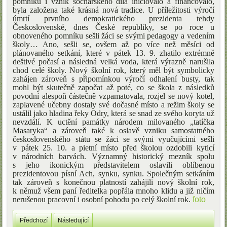
pomníku i vznik sochařského díla iniciovalo a financovalo,
byla založena také krásná nová tradice. U příležitosti výročí
úmrtí prvního demokratického prezidenta tehdy
Československé, dnes České republiky, se po roce u
obnoveného pomníku sešli žáci se svými pedagogy a vedením
školy… Ano, sešli se, ovšem až po více než měsíci od
plánovaného setkání, které v pátek 13. 9. zhatilo extrémně
deštivé počasí a následná velká voda, která výrazně narušila
chod celé školy. Nový školní rok, který měl být symbolicky
zahájen zároveň s připomínkou výročí odhalení busty, tak
mohl být skutečně započat až poté, co se škola z následků
povodní alespoň částečně vzpamatovala, rozjel se nový kotel,
zaplavené učebny dostaly své dočasné místo a režim školy se
ustálil jako hladina řeky Odry, která se snad ze svého koryta už
nevzdálí. K uctění památky národem milovaného „tatíčka
Masaryka“ a zároveň také k oslavě vzniku samostatného
československého státu se žáci se svými vyučujícími sešli
v pátek 25. 10. a pietní místo před školou ozdobili kyticí
v národních barvách. Významný historický mezník spolu
s jeho ikonickým představitelem oslavili oblíbenou
prezidentovou písní Ach, synku, synku. Společným setkáním
tak zároveň s konečnou platností zahájili nový školní rok,
k němuž všem paní ředitelka popřála mnoho klidu a již ničím
nerušenou pracovní i osobní pohodu po celý školní rok.
foto
Předchozí
Následující