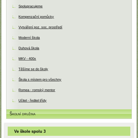
Spolupracujeme
Kompenzační pomůcky
Vytváření poz. soc. prostředí
Moderní škola
Duhová škola
MKV - 400x
Těšíme se do školy
Škola s místem pro všechny
Romea - romský mentor
Učitel - ředitel třídy
Školní družina
Ve škole spolu 3