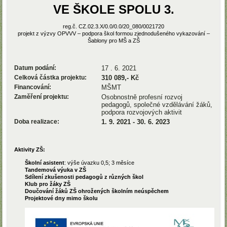
VE ŠKOLE SPOLU 3.
reg.č. CZ.02.3.X/0.0/0.0/20_080/0021720
projekt z výzvy OPVVV – podpora škol formou zjednodušeného vykazování –
Šablony pro MŠ a ZŠ
Datum podání:
17 . 6. 2021
Celková částka projektu:
310 089,- Kč
Financování:
MŠMT
Zaměření projektu:
Osobnostně profesní rozvoj
pedagogů, společné vzdělávání žáků,
podpora rozvojových aktivit
Doba realizace:
1. 9. 2021 - 30. 6. 2023
Aktivity ZŠ:
Školní asistent
: výše úvazku 0,5; 3 měsíce
Tandemová výuka v ZŠ
Sdílení zkušenosti pedagogů z různých škol
Klub pro žáky ZŠ
Doučování žáků ZŠ ohrožených školním neúspěchem
Projektové dny mimo školu