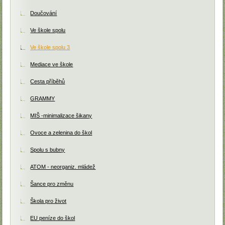
Doučování
Ve škole spolu
Ve škole spolu 3
Mediace ve škole
Cesta příběhů
GRAMMY
MIŠ -minimalizace šikany
Ovoce a zelenina do škol
Spolu s bubny
ATOM - neorganiz. mládež
Šance pro změnu
Škola pro život
EU peníze do škol