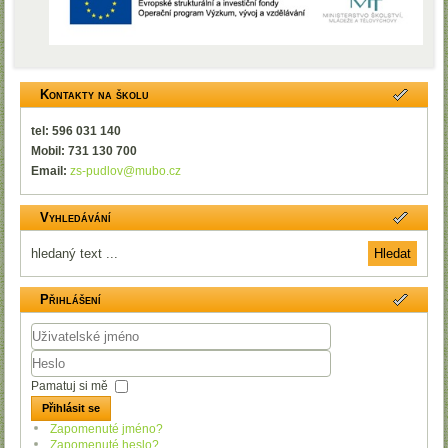
Kontakty na školu
tel: 596 031 140
Mobil: 731 130 700
Email:
zs-pudlov@mubo.cz
Vyhledávání
Přihlášení
Uživatelské
jméno
Heslo
Pamatuj si mě
Přihlásit se
Zapomenuté jméno?
Zapomenuté heslo?