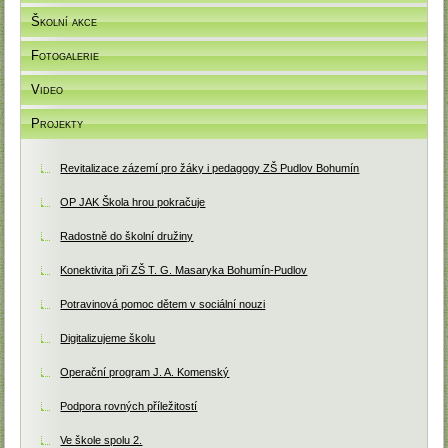
Školní akce
Fotogalerie
Video
Projekty
Revitalizace zázemí pro žáky i pedagogy ZŠ Pudlov Bohumín
OP JAK Škola hrou pokračuje
Radostně do školní družiny
Konektivita při ZŠ T. G. Masaryka Bohumín-Pudlov
Potravinová pomoc dětem v sociální nouzi
Digitalizujeme školu
Operační program J. A. Komenský
Podpora rovných příležitostí
Ve škole spolu 2.