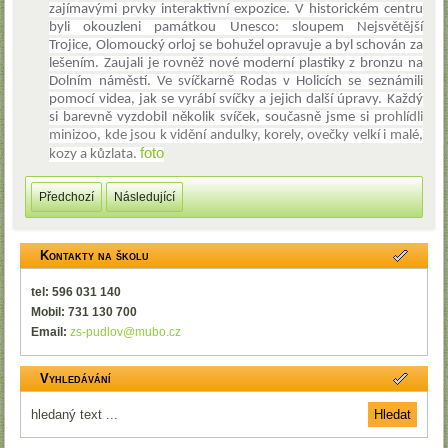
zajímavými prvky interaktivní expozice. V historickém centru
byli okouzleni památkou Unesco: sloupem Nejsvětější
Trojice,
Olomoucký orloj se bohužel opravuje a byl schován za
lešením. Zaujali je rovněž nové moderní plastiky z bronzu na
Dolním náměstí. Ve svíčkarně Rodas v Holicích se seznámili
pomocí videa, jak se vyrábí svíčky a jejich další úpravy. Každý
si barevně vyzdobil několik svíček, současně jsme si
prohlídli
minizoo, kde jsou k vidění andulky, korely, ovečky velkí i malé,
foto
kozy a kůzlata.
Předchozí
Následující
Kontakty na školu
tel: 596 031 140
Mobil: 731 130 700
Email:
zs-pudlov@mubo.cz
Vyhledávání