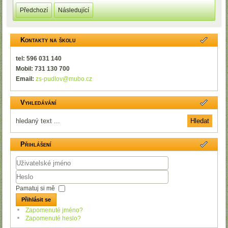
Předchozí
Následující
Kontakty na školu
tel: 596 031 140
Mobil: 731 130 700
Email:
zs-pudlov@mubo.cz
Vyhledávání
Přihlášení
Uživatelské
jméno
Heslo
Pamatuj si mě
Přihlásit se
Zapomenuté jméno?
Zapomenuté heslo?