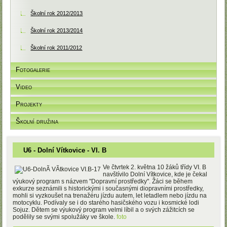
Školní rok 2012/2013
Školní rok 2013/2014
Školní rok 2011/2012
Fotogalerie
Video
Projekty
Školní družina
U6 - Dolní Vítkovice - VI. B
Ve čtvrtek 2. května 10 žáků třídy VI. B
navštívilo Dolní Vítkovice, kde je čekal
výukový program s názvem "Dopravní prostředky". Žáci se během
exkurze seznámili s historickými i současnými diopravními prostředky,
mohli si vyzkoušet na trenažéru jízdu autem, let letadlem nebo jízdu na
motocyklu. Podívaly se i do starého hasičského vozu i kosmické lodi
Sojuz. Dětem se výukový program velmi líbil a o svých zážitcích se
podělily se svými spolužáky ve škole.
foto