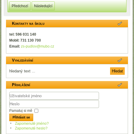
Předchozí
Následující
Kontakty na školu
tel: 596 031 140
Mobil: 731 130 700
Email:
zs-pudlov@mubo.cz
Vyhledávání
Přihlášení
Uživatelské
jméno
Heslo
Pamatuj si mě
Přihlásit se
Zapomenuté jméno?
Zapomenuté heslo?