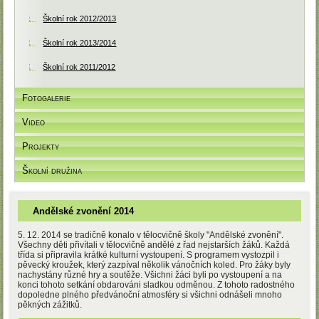
Školní rok 2012/2013
Školní rok 2013/2014
Školní rok 2011/2012
Fotogalerie
Video
Projekty
Školní družina
Andělské zvonění 2014
5. 12. 2014 se tradičně konalo v tělocvičně školy "Andělské zvonění".
Všechny děti přivítali v tělocvičně andělé z řad nejstarších žáků. Každá
třída si připravila krátké kulturní vystoupení. S programem vystozpil i
pěvecký kroužek, který zazpíval několik vánočních koled. Pro žáky byly
nachystány různé hry a soutěže. Všichni žáci byli po vystoupení a na
konci tohoto setkání obdarováni sladkou odměnou. Z tohoto radostného
dopoledne plného předvánoční atmosféry si všichni odnášeli mnoho
pěkných zážitků.